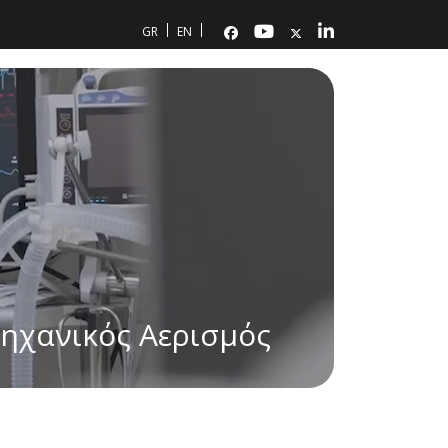
GR
EN
ηχανικός Αερισμός