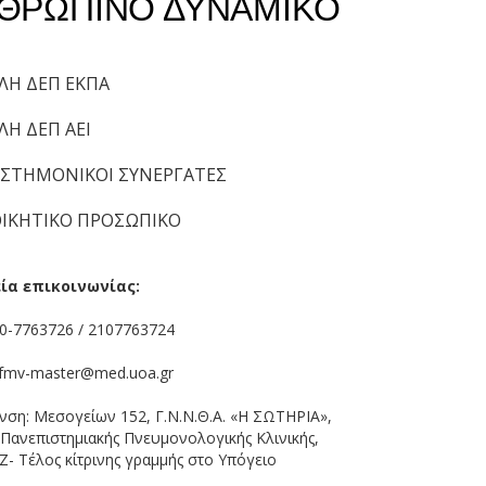
ΘΡΩΠΙΝΟ ΔΥΝΑΜΙΚΟ
ΛΗ ΔΕΠ ΕΚΠΑ
ΛΗ ΔΕΠ ΑΕΙ
ΙΣΤΗΜΟΝΙΚΟΙ ΣΥΝΕΡΓΑΤΕΣ
ΟΙΚΗΤΙΚΟ ΠΡΟΣΩΠΙΚΟ
ία επικοινωνίας:
10-7763726 / 2107763724
 rfmv-master@med.uoa.gr
νση: Μεσογείων 152, Γ.Ν.Ν.Θ.Α. «Η ΣΩΤΗΡΙΑ»,
Πανεπιστημιακής Πνευμονολογικής Κλινικής,
Ζ- Τέλος κίτρινης γραμμής στο Υπόγειο